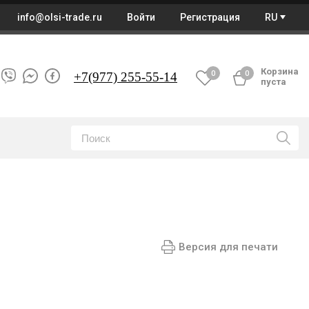
info@olsi-trade.ru
Войти
Регистрация
RU
Корзина
0
0
+7
(977) 255-55-14
пуста
Версия для печати