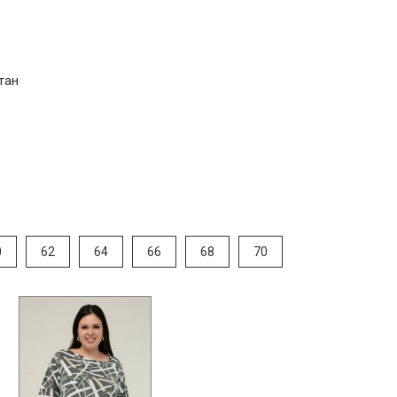
тан
0
62
64
66
68
70