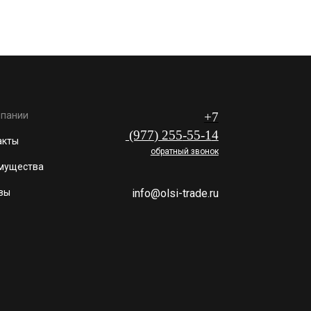
мпании
+7
(977
) 255
-55-1
4
акты
обратный звонок
мущества
вы
info@olsi-trade.ru