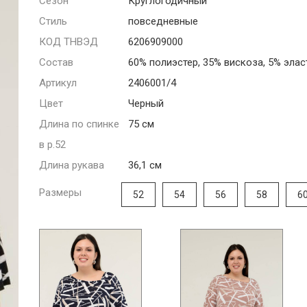
Сезон
Круглогодичный
Стиль
повседневные
КОД ТНВЭД
6206909000
Состав
60% полиэстер, 35% вискоза, 5% элас
Артикул
2406001/4
Цвет
Черный
Длина по спинке
75 см
в р.52
Длина рукава
36,1 см
Размеры
52
54
56
58
6