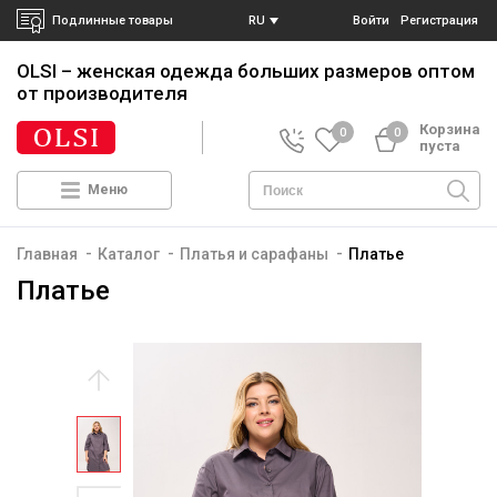
Подлинные товары
RU
Войти
Регистрация
OLSI – женская одежда больших размеров
оптом
от производителя
Корзина
0
0
пуста
Меню
-
-
-
Главная
Каталог
Платья и сарафаны
Платье
Платье