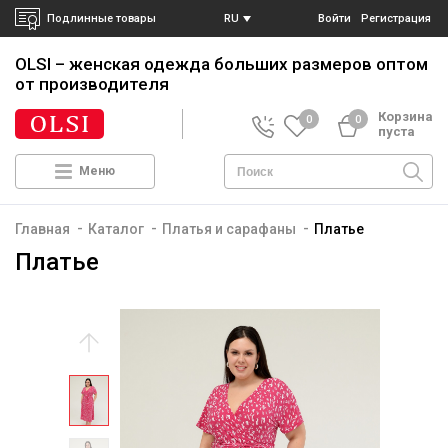
Подлинные товары
RU
Войти
Регистрация
OLSI – женская одежда больших размеров
оптом
от производителя
Корзина
0
0
пуста
Меню
-
-
-
Главная
Каталог
Платья и сарафаны
Платье
Платье