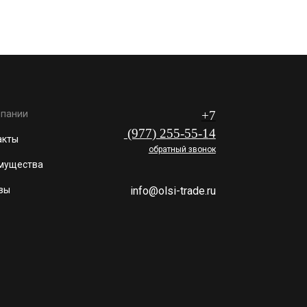
мпании
+7
(977
) 255
-55-1
4
акты
обратный звонок
мущества
вы
info@olsi-trade.ru