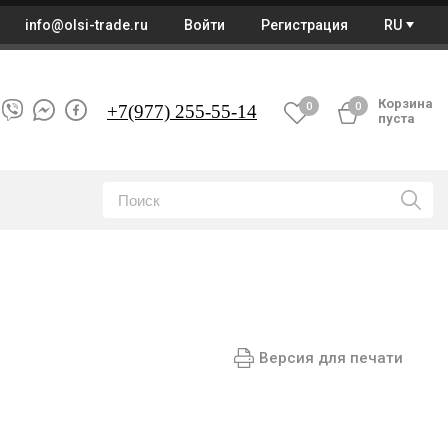
info@olsi-trade.ru
Войти
Регистрация
RU
Корзина
0
0
+7
(977) 255-55-14
пуста
Версия для печати