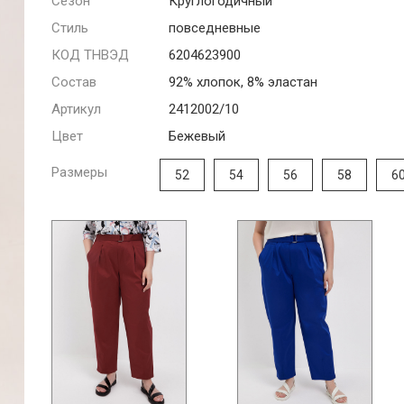
Сезон
Круглогодичный
Стиль
повседневные
КОД ТНВЭД
6204623900
Состав
92% хлопок, 8% эластан
Артикул
2412002/10
Цвет
Бежевый
Размеры
52
54
56
58
6