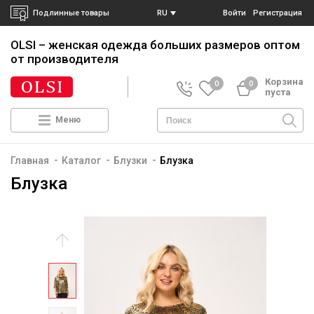
Подлинные товары
RU
Войти
Регистрация
OLSI – женская одежда больших размеров
оптом
от производителя
Корзина
0
0
пуста
Меню
-
-
-
Главная
Каталог
Блузки
Блузка
Блузка