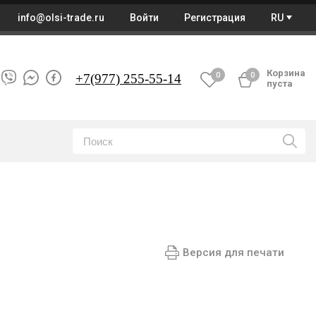
info@olsi-trade.ru
Войти
Регистрация
RU
Корзина
0
0
+7
(977) 255-55-14
пуста
Версия для печати