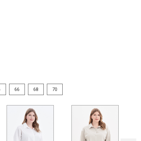
4
66
68
70