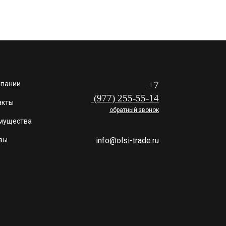
мпании
+7
(977
) 255
-55-1
4
акты
обратный звонок
мущества
вы
info@olsi-trade.ru