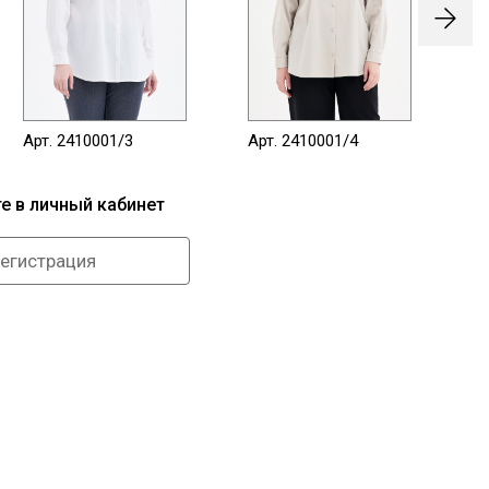
Арт. 2410001/3
Арт. 2410001/4
Ар
те в личный кабинет
егистрация