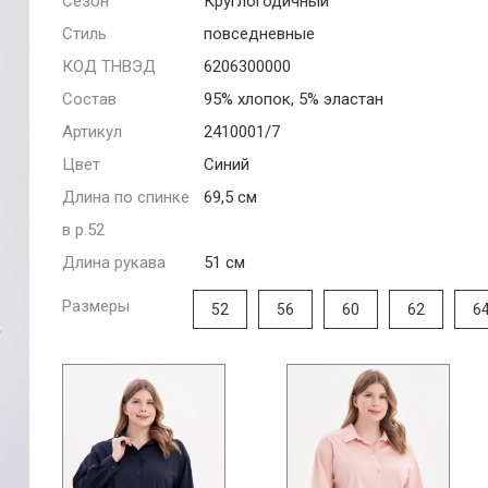
Сезон
Круглогодичный
Стиль
повседневные
КОД ТНВЭД
6206300000
Состав
95% хлопок, 5% эластан
Артикул
2410001/7
Цвет
Синий
Длина по спинке
69,5 см
в р.52
Длина рукава
51 см
Размеры
52
56
60
62
6